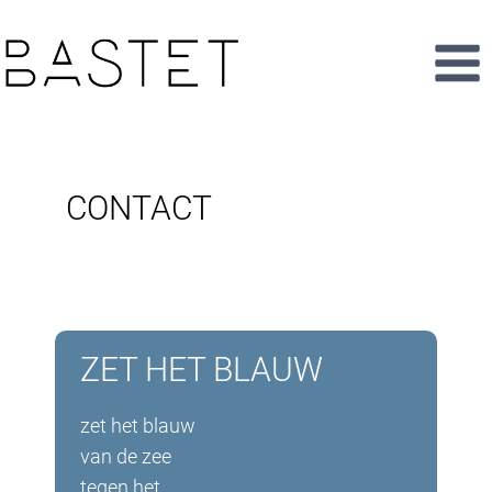
CONTACT
ZET HET BLAUW
zet het blauw
van de zee
tegen het